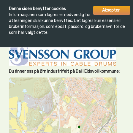
Toggle
Denne siden benytter cookies
Aksepter
INFORMASJON
LOGG INN
navigatio
Informasjonen som lagres er nødvendig for
at løsningen skal kunne benyttes. Det lagres kun essensiell
brukerinformasjon, som epost, passord, og brukernavn for de
som har valgt dette.
Kontaktinformasjon
Du finner oss på Ørn industrifelt på Dal i Eidsvoll kommune: